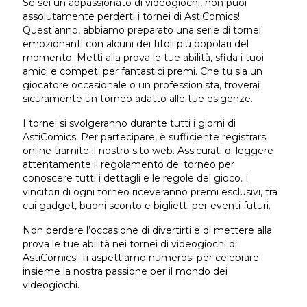
Se sei un appassionato di videogiochi, non puoi
assolutamente perderti i tornei di AstiComics!
Quest’anno, abbiamo preparato una serie di tornei
emozionanti con alcuni dei titoli più popolari del
momento. Metti alla prova le tue abilità, sfida i tuoi
amici e competi per fantastici premi. Che tu sia un
giocatore occasionale o un professionista, troverai
sicuramente un torneo adatto alle tue esigenze.
I tornei si svolgeranno durante tutti i giorni di
AstiComics. Per partecipare, è sufficiente registrarsi
online tramite il nostro sito web. Assicurati di leggere
attentamente il regolamento del torneo per
conoscere tutti i dettagli e le regole del gioco. I
vincitori di ogni torneo riceveranno premi esclusivi, tra
cui gadget, buoni sconto e biglietti per eventi futuri.
Non perdere l’occasione di divertirti e di mettere alla
prova le tue abilità nei tornei di videogiochi di
AstiComics! Ti aspettiamo numerosi per celebrare
insieme la nostra passione per il mondo dei
videogiochi.